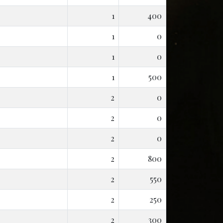
1
400
1
0
1
0
1
500
2
0
2
0
2
0
2
800
2
550
2
250
2
300