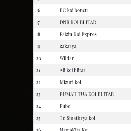
16
BC koi boncu
17
DNR KOI BLITAR
18
Faizin Koi Expres
19
zakarya
20
Wildan
21
Ali koi blitar
22
Mizuri koi
23
RUMAH TUA KOI BLITAR
24
Rubel
25
Tn Sinathrya koi
26
NamaKita Koi