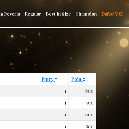
ta Peserta
Regular
Best In Size
Champion
Daftar VAT
Entry
Poin
1
600
1
500
1
600
1
800