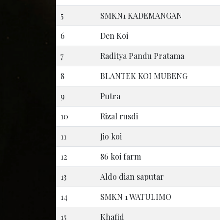
5
SMKN1 KADEMANGAN
6
Den Koi
7
Raditya Pandu Pratama
8
BLANTEK KOI MUBENG
9
Putra
10
Rizal rusdi
11
Jio koi
12
86 koi farm
13
Aldo dian saputar
14
SMKN 1 WATULIMO
15
Khafid