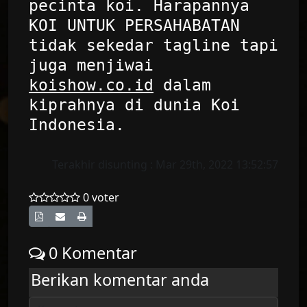
pecinta koi. Harapannya
KOI UNTUK PERSAHABATAN
tidak sekedar tagline tapi
juga menjiwai
koishow.co.id
dalam
kiprahnya di dunia Koi
Indonesia.
Terakhir disunting : Mar 29th, 2022 13:52:57
0 voter
0
Komentar
Berikan komentar anda