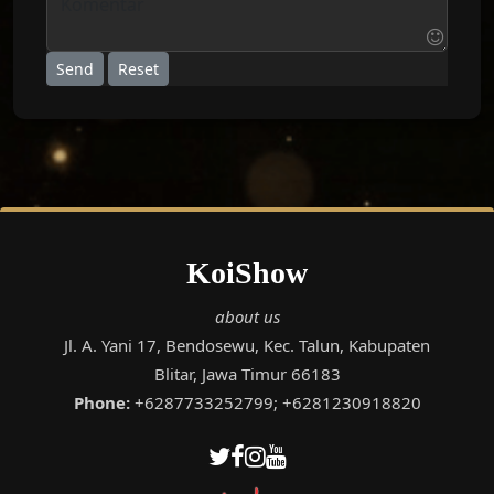
Send
Reset
KoiShow
about us
Jl. A. Yani 17, Bendosewu, Kec. Talun, Kabupaten
Blitar, Jawa Timur 66183
Phone:
+6287733252799; +6281230918820