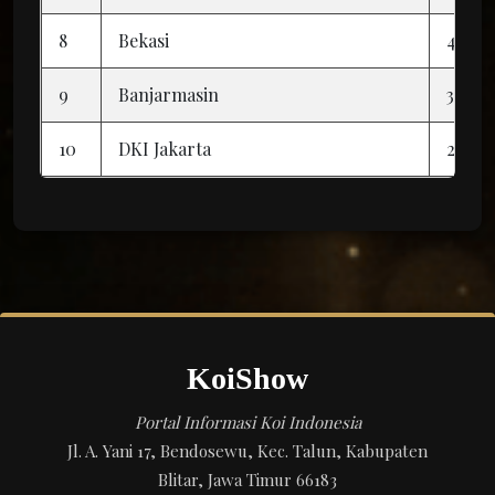
8
Bekasi
4
9
Banjarmasin
3
10
DKI Jakarta
2
KoiShow
Portal Informasi Koi Indonesia
Jl. A. Yani 17, Bendosewu, Kec. Talun, Kabupaten
Blitar, Jawa Timur 66183