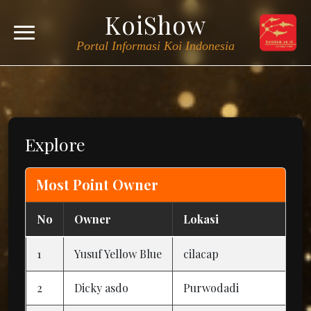
KoiShow
Portal Informasi Koi Indonesia
Explore
Most Point Owner
No
Owner
Lokasi
1
Yusuf Yellow Blue
cilacap
2
Dicky asdo
Purwodadi