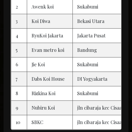
2
Awenk koi
Sukabumi
3
Koi Diwa
Bekasi Utara
4
RyuKoi Jakarta
Jakarta Pusat
5
Evan metro koi
Bandung
6
Jie Koi
Sukabumi
7
Dabs Koi House
DI Yogyakarta
8
Rizkina Koi
Sukabumi
9
Nubiru Koi
jln cibaraja kec Cisaat k
10
SBKC
jln cibaraja kec Cisaat k