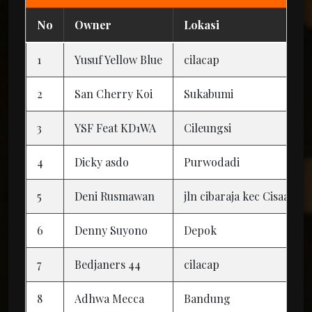
No
Owner
Lokasi
1
Yusuf Yellow Blue
cilacap
2
San Cherry Koi
Sukabumi
3
YSF Feat KD1WA
Cileungsi
4
Dicky asdo
Purwodadi
5
Deni Rusmawan
jln cibaraja kec Cisaat k
6
Denny Suyono
Depok
7
Bedjaners 44
cilacap
8
Adhwa Mecca
Bandung