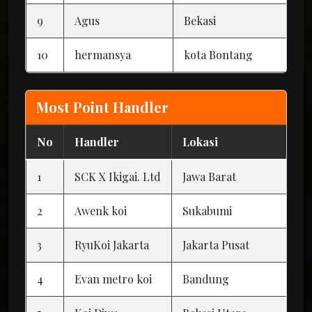
9
Agus
Bekasi
10
hermansya
kota Bontang
Most Point Handler
No
Handler
Lokasi
1
SCK X Ikigai. Ltd
Jawa Barat
2
Awenk koi
Sukabumi
3
RyuKoi Jakarta
Jakarta Pusat
4
Evan metro koi
Bandung