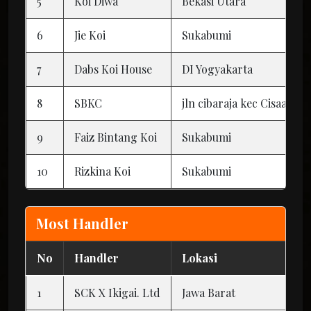
5
Koi Diwa
Bekasi Utara
6
Jie Koi
Sukabumi
7
Dabs Koi House
DI Yogyakarta
8
SBKC
jln cibaraja kec Cisaat k
9
Faiz Bintang Koi
Sukabumi
10
Rizkina Koi
Sukabumi
Most Handler
No
Handler
Lokasi
1
SCK X Ikigai. Ltd
Jawa Barat