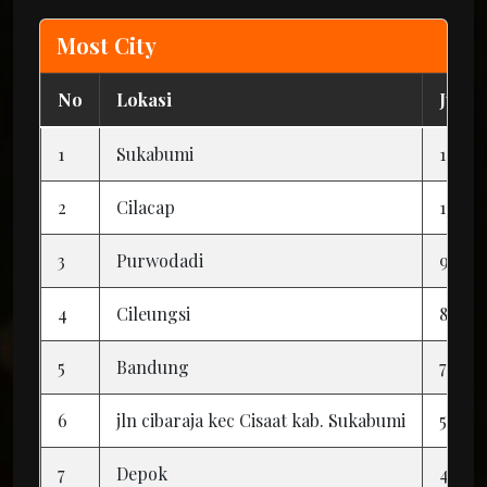
Most City
No
Lokasi
Jumla
1
Sukabumi
15
2
Cilacap
15
3
Purwodadi
9
4
Cileungsi
8
5
Bandung
7
6
jln cibaraja kec Cisaat kab. Sukabumi
5
7
Depok
4