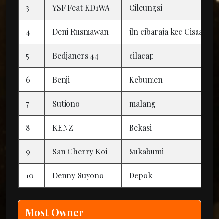
3
YSF Feat KD1WA
Cileungsi
4
Deni Rusmawan
jln cibaraja kec Cisaat k
5
Bedjaners 44
cilacap
6
Benji
Kebumen
7
Sutiono
malang
8
KENZ
Bekasi
9
San Cherry Koi
Sukabumi
10
Denny Suyono
Depok
Most Owner