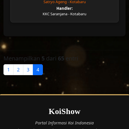
Satryo Ageng - Kotabaru
Handler:
KKC Saranjana - Kotabaru
Menampilkan
5
dari
65
entri
1
2
3
4
KoiShow
Portal Informasi Koi Indonesia