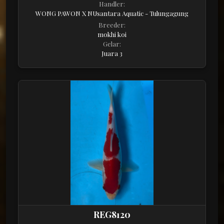
Handler:
WONG PAWON X NUsantara Aquatic - Tulungagung
Breeder:
mokhi koi
Gelar:
Juara 3
REG8120