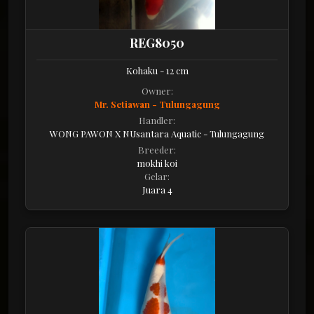
REG8050
Kohaku - 12 cm
Owner:
Mr. Setiawan - Tulungagung
Handler:
WONG PAWON X NUsantara Aquatic - Tulungagung
Breeder:
mokhi koi
Gelar:
Juara 4