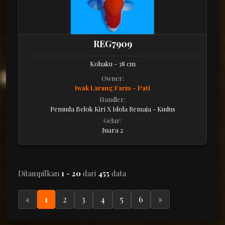
REG7909
Kohaku - 38 cm
Owner:
Iwak Larang Farm - Pati
Handler:
Pemuda Belok Kiri X Idola Remaja - Kudus
Gelar:
Juara 2
Ditampilkan
1 - 20
dari
455
data
«
1
2
3
4
5
6
»