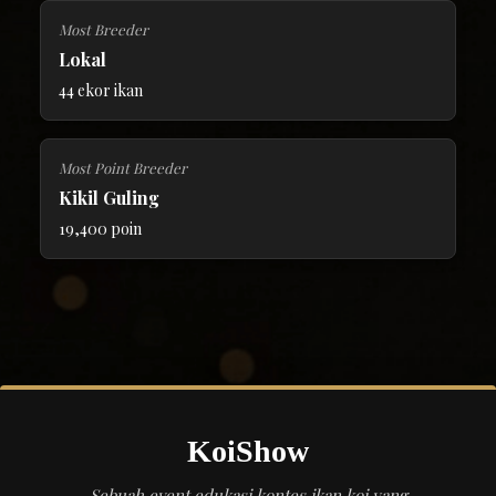
Most Breeder
Lokal
44 ekor ikan
Most Point Breeder
Kikil Guling
19,400 poin
KoiShow
Sebuah event edukasi kontes ikan koi yang