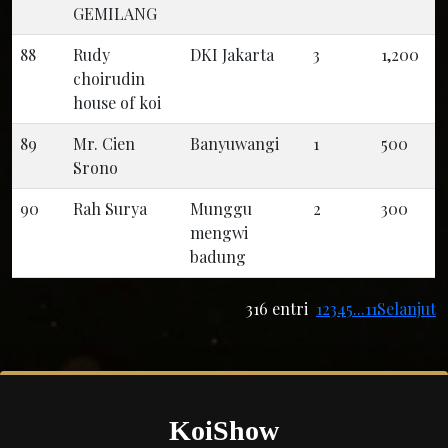
GEMILANG
88
Rudy
DKI Jakarta
3
1,200
choirudin
house of koi
89
Mr. Cien
Banyuwangi
1
500
Srono
90
Rah Surya
Munggu
2
300
mengwi
badung
316 entri
1
2
3
4
5
...11
Selanjut
KoiShow