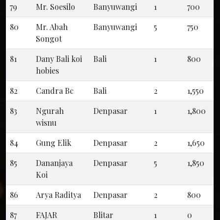
79
Mr. Soesilo
Banyuwangi
1
700
80
Mr. Abah
Banyuwangi
5
750
Songot
81
Dany Bali koi
Bali
1
800
hobies
82
Candra Bc
Bali
2
1,550
83
Ngurah
Denpasar
1
1,800
wisnu
84
Gung Elik
Denpasar
2
1,650
85
Dananjaya
Denpasar
5
1,850
Koi
86
Arya Raditya
Denpasar
2
800
87
FAJAR
Blitar
1
0