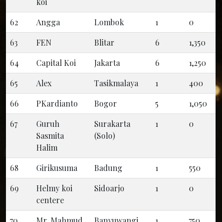
koi
62
Angga
Lombok
1
0
63
FEN
Blitar
6
1,350
64
Capital Koi
Jakarta
6
1,250
65
Alex
Tasikmalaya
1
400
66
PKardianto
Bogor
5
1,050
67
Guruh
Surakarta
1
0
Sasmita
(Solo)
Halim
68
Girikusuma
Badung
1
550
69
Helmy koi
Sidoarjo
1
0
centere
70
Mr. Mahmud
Banyuwangi
1
750