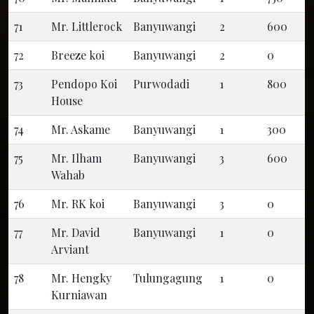
71
Mr. Littlerock
Banyuwangi
2
600
72
Breeze koi
Banyuwangi
2
0
73
Pendopo Koi
Purwodadi
1
800
House
74
Mr. Askame
Banyuwangi
1
300
75
Mr. Ilham
Banyuwangi
3
600
Wahab
76
Mr. RK koi
Banyuwangi
3
0
77
Mr. David
Banyuwangi
1
0
Arviant
78
Mr. Hengky
Tulungagung
1
0
Kurniawan