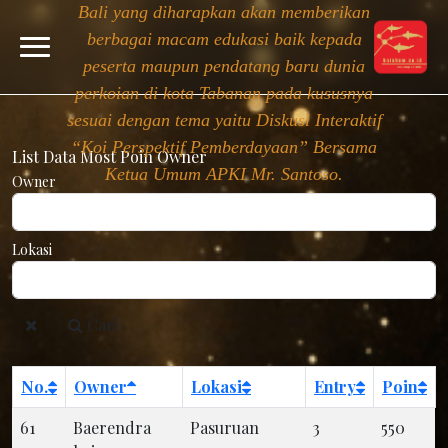
Bali yang diharapkan akan memberikan
berbagai macam edukasi baik kepada
peserta maupun pendatang baru dunia
perkoian di kota Tabanan pada kususnya
sesuai dengan tema yaitu Diskusi Interaktif
“Koi Perspektif Pemberdayaan” Bersama
List Data Most Poin Owner
Ketua Umum APKI Mr. Santoso.
Owner
Lokasi
Cari
No.
Owner
Lokasi
Entry
Poin
61
Baerendra
Pasuruan
3
550