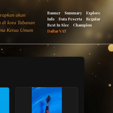
Banner
Summary
Explore
arapkan akan
Info
Data Peserta
Regular
 di kota Tabanan
Best In Size
Champion
sama Ketua Umum
Daftar VAT